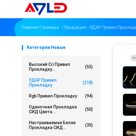
Главная Страница
Продукция
УДАР Привел Проклад
Категории Новые
Высокий Cri Привел
(55)
Прокладку...
УДАР Привел
(218)
Прокладку
Rgb Привел Прокладку
(94)
Одиночная Прокладка
(50)
СИД Цвета...
Настраиваемая Белая
(35)
Прокладка СИД...