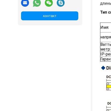
длины
Тип 
контакт
Имя:
напр
Ватт
метр:
IP-ре
Гаран