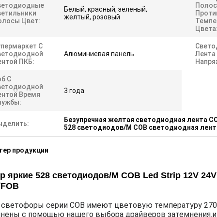
ветодиодные
Полос
Белый, красный, зеленый,
ветильники
Против
желтый, розовый
олосы Цвет:
Темпе
Цвета
упермаркет С
Свето
ветодиодной
Алюминиевая панель
Лента
ентой ПКБ:
Напря
об С
ветодиодной
3 года
ентой Время
лужбы:
Безупречная желтая светодиодная лента C
ыделить:
528 светодиодов/M COB светодиодная лент
тер продукции
р яркие 528 светодиодов/M COB Led Strip 12V 2
/FOB
светофоры серии COB имеют цветовую температуру 2700K
нены с помощью нашего выбора драйверов затемнения.и