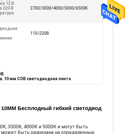
ка 12 В
 220 В
2700/3000/4000/5000/6500K
ратура
:
диодная
110/220В
жение:
OB
,
а
,
10 мм COB светодиодная лента
4V 10MM Бесплодный гибкий светодиод
, 3000K, 4000K и 5000K и могут быть
 может быть разрезана на определенные