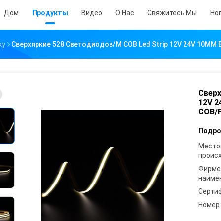
Дом
Продукты
Видео
О Нас
Свяжитесь Мы
Но
ку
Сверхяркие 528 Светодиодов/M COB Led Strip 12V 24V 10M
Сверх
12V 2
COB/
Подро
Место
проис
Фирме
наиме
Серти
Номер