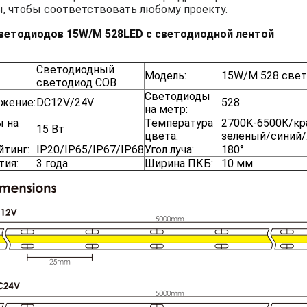
, чтобы соответствовать любому проекту.
светодиодов 15W/M 528LED с светодиодной лентой
Светодиодный
Модель:
15W/M 528 све
светодиод COB
Светодиоды
яжение:
DC12V/24V
528
на метр:
ы на
Температура
2700K-6500K/кр
15 Вт
цвета:
зеленый/синий
йтинг:
IP20/IP65/IP67/IP68
Угол луча:
180°
тия:
3 года
Ширина ПКБ:
10 мм