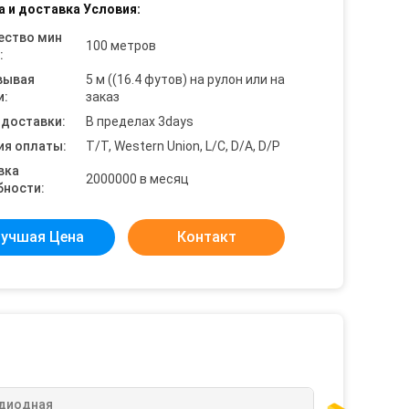
а и доставка Условия:
ество мин
100 метров
:
вывая
5 м ((16.4 футов) на рулон или на
и:
заказ
 доставки:
В пределах 3days
ия оплаты:
T/T, Western Union, L/C, D/A, D/P
вка
2000000 в месяц
бности:
учшая Цена
Контакт
диодная