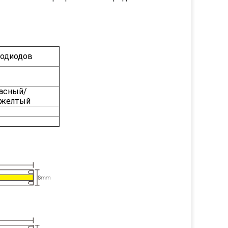
тодиодов
асный/
/желтый