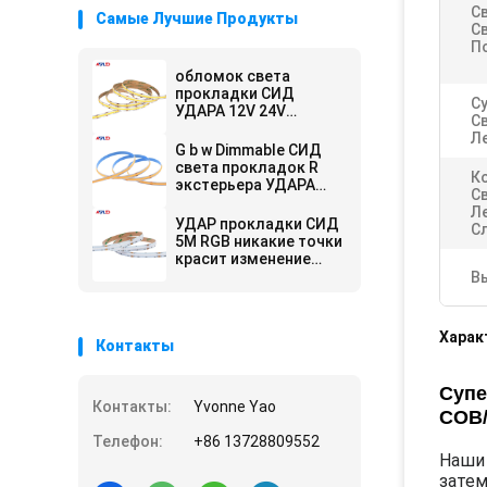
С
Самые Лучшие Продукты
С
П
обломок света
прокладки СИД
С
УДАРА 12V 24V
С
Dotless гибкий на
Л
Dimmable 10mm
G b w Dimmable СИД
света прокладок R
К
экстерьера УДАРА
С
длинного
Л
внутреннего для
УДАР прокладки СИД
С
потолка
5M RGB никакие точки
красит изменение
Cuttable 10MM 24V
В
водоустойчивое IP65
IP67 IP68
Харак
Контакты
Супе
Контакты:
Yvonne Yao
COB
Телефон:
+86 13728809552
Наши 
затем