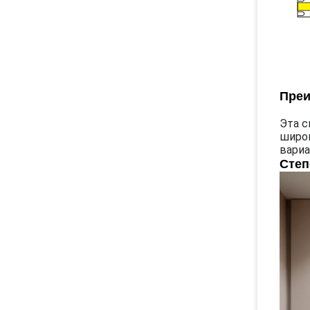
Преи
Эта с
широк
вариа
Степ