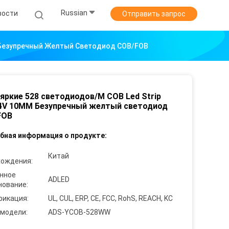
Russian
вости
Отправить запрос
M Безупречный Желтый Светодиод COB/FOB
яркие 528 светодиодов/M COB Led Strip
4V 10MM Безупречный желтый светодиод
FOB
бная информация о продукте:
Китай
хождения:
нное
ADLED
нование:
фикация:
UL, CUL, ERP, CE, FCC, RohS, REACH, KC
 модели:
ADS-YCOB-528WW