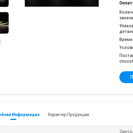
Оплат
Колич
заказа
Упако
детал
Время
Услов
Поста
спосо
Л
обная Информация
Характер Продукции
Свето