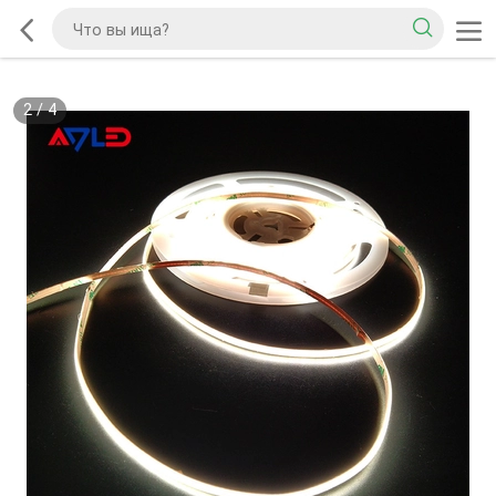
2
/
4