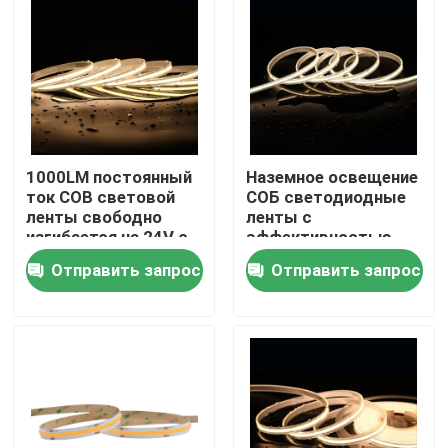
1000LM постоянный
Наземное освещение
ток COB световой
СОБ светодиодные
ленты свободно
ленты с
изгибается на 24V с
эффективностью
480 светодиодов на
10W/M и 100LM/W в
Отправить запрос
Отправить запрос
метр
белом цвете
Дом
Продукты
Видео