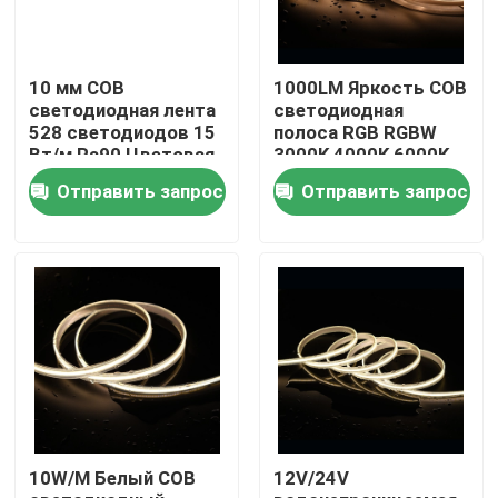
О нас
10 мм COB
1000LM Яркость COB
светодиодная лента
светодиодная
528 светодиодов 15
полоса RGB RGBW
Путешествие фабрики
Вт/м Ra90 Цветовая
3000K 4000K 6000K
температура
Варианты 480
Отправить запрос
Отправить запрос
2700/3000/4000/5000/6500K
светодиодов / м CRI
Проверка качества
90-95 5м роллы
Свяжитесь мы
Новости
Спросите цитату
10W/M Белый COB
12V/24V
высокий cri привел прокладку