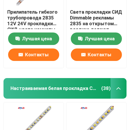
Прилипатель гибкого
Света прокладки СИД
трубопровода 2835
Dimmable рекламы
12V 24V прокладки
2835 на открытом
СИД цвета комнаты
воздухе делают
одиночный белый
изготовленную на
Лучшая цена
Лучшая цена
изготовленный на
заказ устанавливая
заказ устанавливая
теплую белизну
погодостойкий
водостойким
Контакты
Контакты
Настраиваемая белая прокладка СИД
(38)