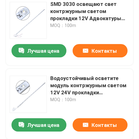
SMD 3030 освещают свет
контржурным светом
прокладки 12V Адвокатуры
СИД 24V для освещения
MOQ：100m
коробки потолочного
освещения простирания СИД
Лучшая цена
Контакты
Водоустойчивый осветите
модуль контржурным светом
12V 24V прокладки
Адвокатуры СИД для коробки
MOQ：100m
света плаката ткани СИД на
открытом воздухе
Лучшая цена
Контакты