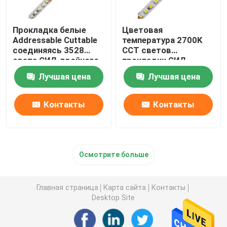
Прокладка белые
Цветовая
Addressable Cuttable
температура 2700K
соединяясь 3528
CCT светов
света СИД двойного
прокладки СИД
цвета CCT на
Dimmable
Лучшая цена
Лучшая цена
открытом воздухе
настраиваемая белая
регулируемая к 6500K
5050
Контакты
Контакты
Осмотрите больше
Главная страница
Карта сайта
Контакты
Desktop Site