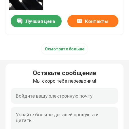
теплый Белый / естественный
Белый Изменяемый
профиль приведенный прокладки
светодиодный столб
Лучшая цена
Контакты
подсветка
Адвокатура СИД Lit края
Осмотрите больше
Осветите Адвокатуру контржурным светом СИД
света приведенные модуля
Оставьте сообщение
Мы скоро тебе перезвоним!
Электропитание прокладки СИД
Регулятор прокладки СИД
Соединитель прокладки СИД