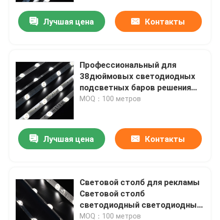
Лучшая цена
Контакты
Продукция
Видео
Профессиональный для
38дюймовых светодиодных
подсветных баров решения
высокий cri привел прокладку
для 40-150 мм глубины
MOQ：100 метров
растяжки потолка светофора
УДАР привел прокладку
Лучшая цена
Контакты
rgb привел прокладку
Световой столб для рекламы
Одиночная прокладка СИД цвета
Световой столб
светодиодный светодиодный
Настраиваемая белая прокладка СИД
столб 100lm / W Белый /
MOQ：100 метров