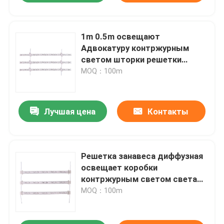
1m 0.5m освещают
Адвокатуру контржурным
светом шторки решетки
Адвокатуры СИД диффузную
MOQ：100m
для подсвеченной коробки
света стороны ткани
Лучшая цена
Контакты
Решетка занавеса диффузная
освещает коробки
контржурным светом света
рамки плаката прокладки 12V
MOQ：100m
24V Адвокатуры СИД на
открытом воздухе