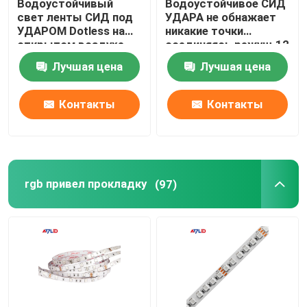
Водоустойчивый
Водоустойчивое СИД
свет ленты СИД под
УДАРА не обнажает
УДАРОМ Dotless на
никакие точки
открытом воздухе
соединяясь режущ 12
12V 24V 2700K 3000K
24 яркого вольта
Лучшая цена
Лучшая цена
5000K шкафа
белых супер
Контакты
Контакты
rgb привел прокладку
(97)