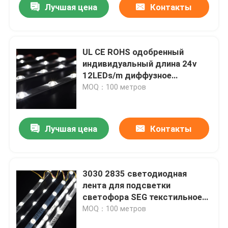
подсвеченные
Лучшая цена
Контакты
UL CE ROHS одобренный
индивидуальный длина 24v
12LEDs/m диффузное
отражение светодиодной
MOQ：100 метров
ленты настраиваемая
производитель подсветка
подсветка
Лучшая цена
Контакты
Дома
3030 2835 светодиодная
лента для подсветки
О Компании
светофора SEG текстильное
напряжение CCT ((3000-7500K)
MOQ：100 метров
178угол луча
Контакты