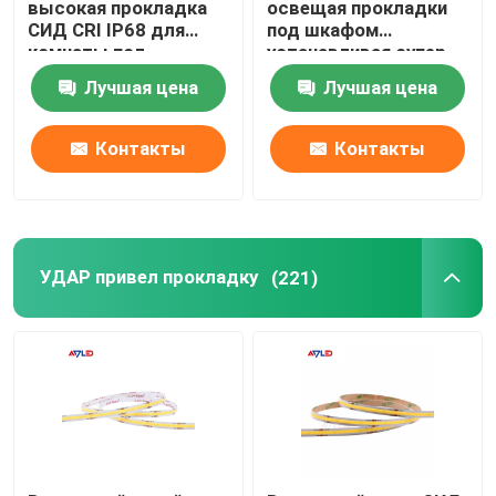
высокая прокладка
освещая прокладки
СИД CRI IP68 для
под шкафом
комнаты под
устанавливая супер
спальней магазина
яркое Dimmable 24V
Лучшая цена
Лучшая цена
кухни потолка шкафа
Контакты
Контакты
УДАР привел прокладку
(221)