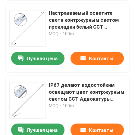
Настраиваемый осветите
света контржурным светом
прокладки белый CCT
Адвокатуры СИД 12leds
MOQ：100m
24leds для подсвеченной
коробки света СИД ткани
простирания
Лучшая цена
Контакты
IP67 делают водостойким
освещают цвет контржурным
светом CCT Адвокатуры
прокладки СИД двойной для
MOQ：100m
освещения коробки Soffit
потолка ткани
Лучшая цена
Контакты