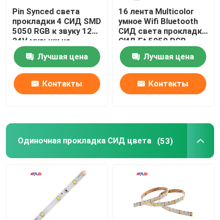
Pin Synced света
16 лента Multicolor
прокладки 4 СИД SMD
умное Wifi Bluetooth
5050 RGB к звуку 12V
СИД света прокладки
24V музыки на
СИД Ft 5050 RGB
открытом воздухе
Controllable
Лучшая цена
Лучшая цена
делает водостойким
Контакты
Контакты
Одиночная прокладка СИД цвета
(53)