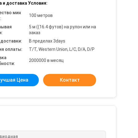
а и доставка Условия:
ество мин
100 метров
:
вывая
5 м ((16.4 футов) на рулон или на
и:
заказ
 доставки:
В пределах 3days
ия оплаты:
T/T, Western Union, L/C, D/A, D/P
вка
2000000 в месяц
бности:
учшая Цена
Контакт
диодная