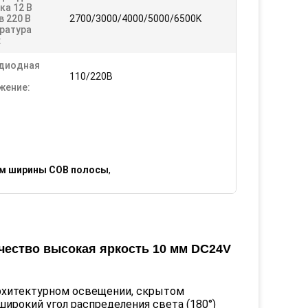
ка 12 В
 220 В
2700/3000/4000/5000/6500K
ратура
:
диодная
110/220В
жение:
мм ширины COB полосы
,
ачество высокая яркость 10 мм DC24V
архитектурном освещении, скрытом
ирокий угол распределения света (180°)