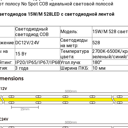
т полосу No Spot COB идеальной световой полосой
светодиодов 15W/M 528LED с светодиодной лентой
Светодиодный
Модель:
15W/M 528 све
светодиод COB
Светодиоды
яжение:
DC12V/24V
528
на метр:
ы на
Температура
2700K-6500K/кр
15 Вт
цвета:
зеленый/синий
йтинг:
IP20/IP65/IP67/IP68
Угол луча:
180°
тия:
3 года
Ширина ПКБ:
10 мм