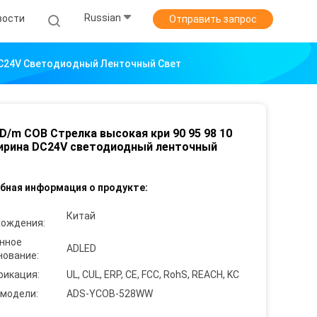
Russian
вости
Отправить запрос
 DC24V Светодиодный Ленточный Свет
D/m COB Стрелка высокая кри 90 95 98 10
ирина DC24V светодиодный ленточный
бная информация о продукте:
Китай
хождения:
нное
ADLED
нование:
фикация:
UL, CUL, ERP, CE, FCC, RohS, REACH, KC
 модели:
ADS-YCOB-528WW