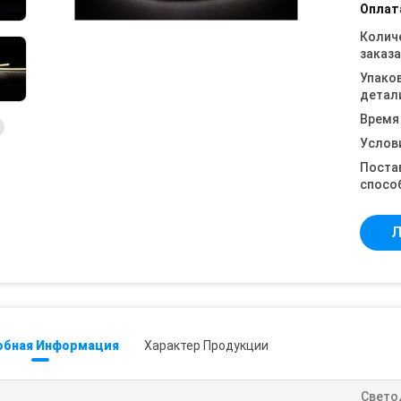
Оплат
Колич
заказа
Упако
детал
Время
Услов
Поста
спосо
Л
обная Информация
Характер Продукции
Свето