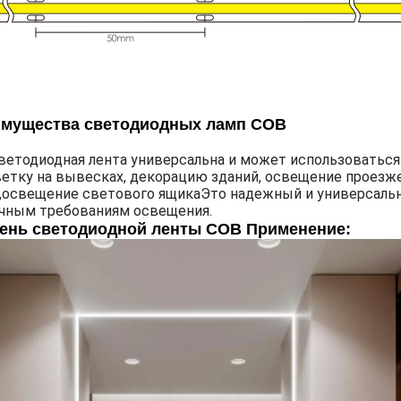
мущества светодиодных ламп COB
ветодиодная лента универсальна и может использоваться
етку на вывесках, декорацию зданий, освещение проезже
,освещение светового ящикаЭто надежный и универсаль
чным требованиям освещения.
ень светодиодной ленты COB Применение: