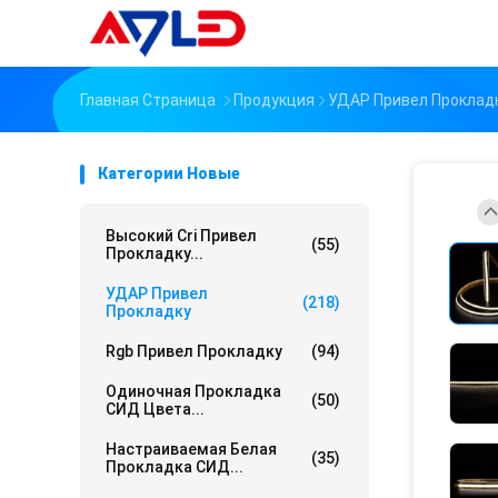
Главная Страница
Продукция
УДАР Привел Проклад
Категории Новые
Высокий Cri Привел
(55)
Прокладку...
УДАР Привел
(218)
Прокладку
Rgb Привел Прокладку
(94)
Одиночная Прокладка
(50)
СИД Цвета...
Настраиваемая Белая
(35)
Прокладка СИД...