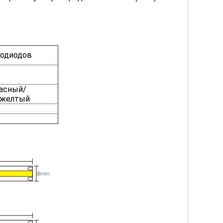
тодиодов
асный/
/желтый