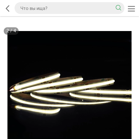
2
/
4