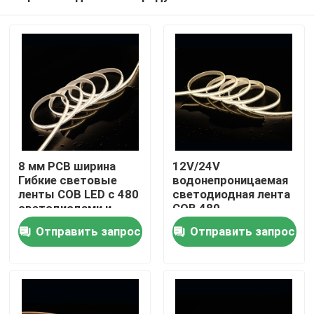
8 мм PCB ширина
12V/24V
Гибкие световые
водонепроницаемая
ленты COB LED с 480
светодиодная лента
светодиодами и
COB 480
Дом
сертификацией CE
светодиодов / м
Отправить запрос
Отправить запрос
RoHS UL
Идеально подходит
для требовательных
условий
Продукты
Видео