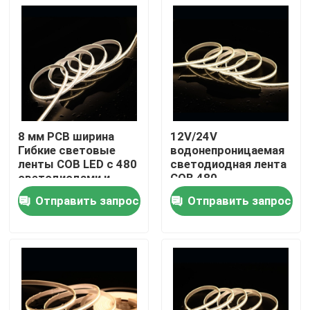
8 мм PCB ширина
12V/24V
Гибкие световые
водонепроницаемая
ленты COB LED с 480
светодиодная лента
светодиодами и
COB 480
сертификацией CE
светодиодов / м
Отправить запрос
Отправить запрос
RoHS UL
Идеально подходит
Дом
для требовательных
условий
Продукты
Видео