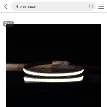
2
/
4