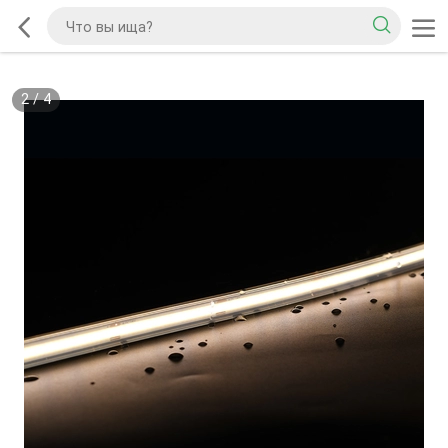
2
/
4