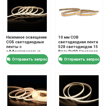
Наземное освещение
10 мм COB
СОБ светодиодные
светодиодная лента
ленты с
528 светодиодов 15
эффективностью
Вт/м Ra90 Цветовая
10W/M и 100LM/W в
температура
Отправить запрос
Отправить запрос
белом цвете
2700/3000/4000/5000/6
Дома
О Компании
Контакты