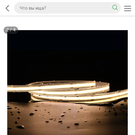
2
/
4