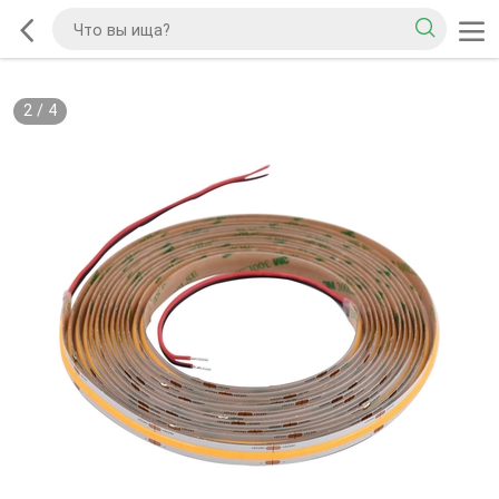
2
/
4