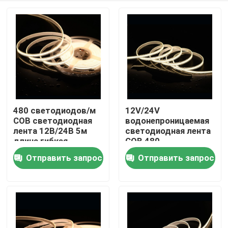
480 светодиодов/м
12V/24V
COB светодиодная
водонепроницаемая
лента 12В/24В 5м
светодиодная лента
длина гибкая
COB 480
конструкция без
светодиодов / м
Отправить запрос
Отправить запрос
Дом
теплых/холодных
Идеально подходит
белых пятен
для требовательных
условий
Продукты
Видео