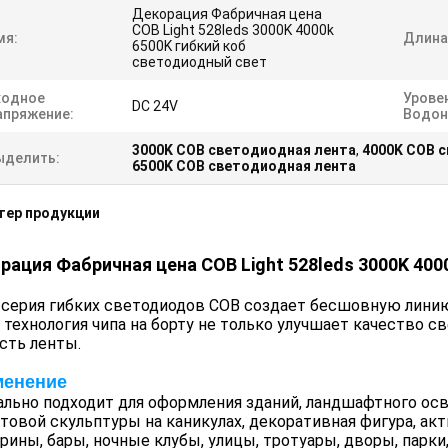
Декорация Фабричная цена
COB Light 528leds 3000K 4000k
мя:
Длина
6500K гибкий коб
светодиодный свет
ходное
Урове
DC 24V
апряжение:
Водон
3000K COB светодиодная лента
,
4000K COB 
ыделить:
6500K COB светодиодная лента
тер продукции
рация Фабричная цена COB Light 528leds 3000K 40
серия гибких светодиодов COB создает бесшовную линию
 технология чипа на борту не только улучшает качество св
сть ленты.
менение
льно подходит для оформления зданий, ландшафтного осв
етовой скульптуры на каникулах, декоративная фигура, ак
трины, бары, ночные клубы, улицы, тротуары, дворы, парки