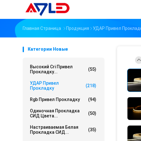
Главная Страница
Продукция
УДАР Привел Проклад
Категории Новые
Высокий Cri Привел
(55)
Прокладку...
УДАР Привел
(218)
Прокладку
Rgb Привел Прокладку
(94)
Одиночная Прокладка
(50)
СИД Цвета...
Настраиваемая Белая
(35)
Прокладка СИД...