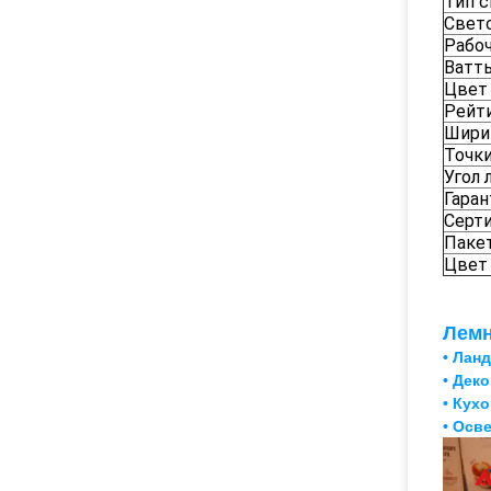
Тип 
Свет
Рабо
Ватт
Цвет
Рейти
Шири
Точки
Угол 
Гаран
Серт
Паке
Цвет
Лемн
• Лан
• Дек
• Кух
• Осв