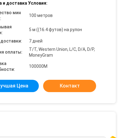
а и доставка Условия:
ество мин
100 метров
:
вывая
5 м ((16.4 футов) на рулон
и:
 доставки:
7 дней
T/T, Western Union, L/C, D/A, D/P,
ия оплаты:
MoneyGram
вка
100000M
бности:
учшая Цена
Контакт