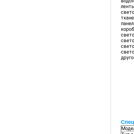
водо
ленты
свето
ткане
панел
короб
свет
свет
свет
свето
друго
Спец
Моде