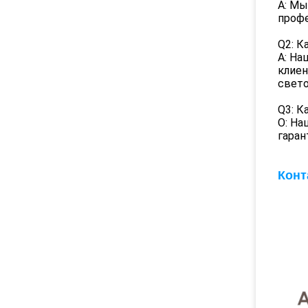
A: Мы
профе
Q2: К
A: На
клиен
свето
Q3: К
О: Н
гаран
Конт