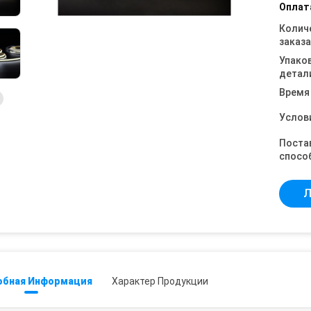
Оплат
Колич
заказа
Упако
детал
Время
Услов
Поста
спосо
Л
обная Информация
Характер Продукции