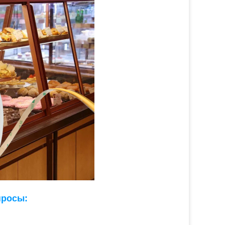
просы
: