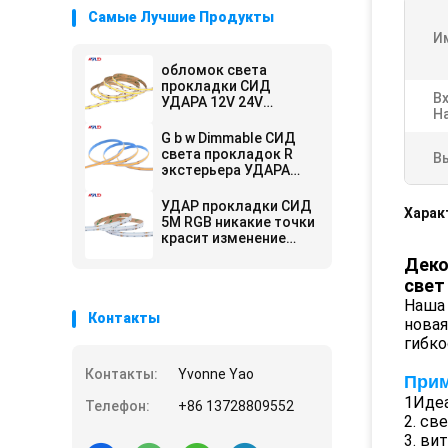
Самые Лучшие Продукты
И
обломок света
прокладки СИД
В
УДАРА 12V 24V
Н
Dotless гибкий на
Dimmable 10mm
G b w Dimmable СИД
света прокладок R
В
экстерьера УДАРА
длинного
внутреннего для
УДАР прокладки СИД
Харак
потолка
5M RGB никакие точки
красит изменение
Cuttable 10MM 24V
Деко
водоустойчивое IP65
свет
IP67 IP68
Наша 
Контакты
новая
гибко
Контакты:
Yvonne Yao
При
1Идеа
Телефон:
+86 13728809552
2. св
3. ви