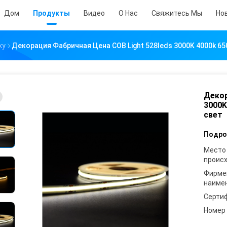
Дом
Продукты
Видео
О Нас
Свяжитесь Мы
Но
ку
Декорация Фабричная Цена COB Light 528leds 3000K 4000k 6
Декор
3000K
свет
Подро
Место
проис
Фирме
наиме
Серти
Номер