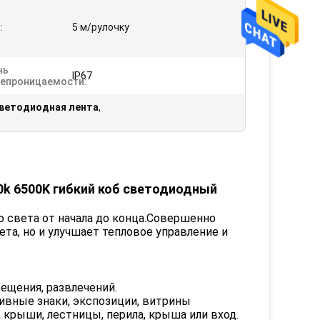
:
5 м/рулочку
нь
IP67
епроницаемости:
светодиодная лента
,
00k 6500K гибкий коб светодиодный
 света от начала до конца.Совершенно
ета, но и улучшает тепловое управление и
ещения, развлечений.
тивные знаки, экспозиции, витрины
, крыши, лестницы, перила, крыша или вход.