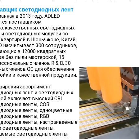
авщик светодиодных лент
анная в 2013 году, ADLED
ется поставщиком
кокачественных светодиодных
 и светодиодных модулей со
квартирой в Шэньчжэне, Китай.
 насчитывает 300 сотрудников,
тающих в 12000 квадратных
в без пыли мастерской, 15
ссиональных членов R & D, 30
ых членов QC для обеспечения
ойки и качественной продукции.
широкий ассортимент
диодных лент и светодиодных
ей включает высокий CRI
одиодные ленты, COB
одиодные ленты, одноцветные
диодные ленты, RGB
одиодные ленты, настраиваемые
 светодиодные ленты,
баемые светодиодные ленты,