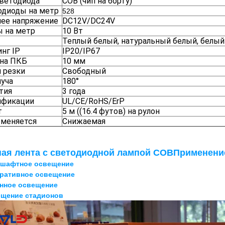
светодиода
COB (чип на борту)
одиоды на метр
528
чее напряжение
DC12V/DC24V
ы на метр
10 Вт
Теплый белый, натуральный белый, белый
нг IP
IP20/IP67
на ПКБ
10 мм
 резки
Свободный
луча
180°
тия
3 года
ификации
UL/CE/RoHS/ErP
т
5 м ((16.4 футов) на рулон
 меняется
Снижаемая
ая лента с светодиодной лампой COB
Применени
дшафтное освещение
оративное освещение
онное освещение
ещение стадионов