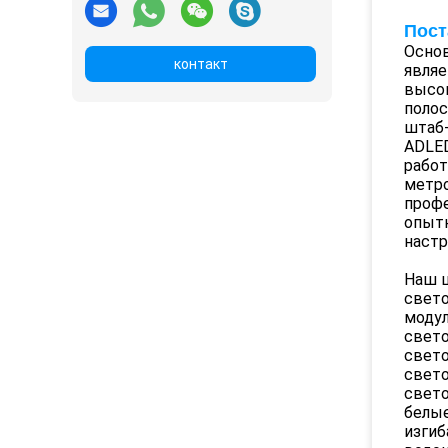
Пост
Основ
контакт
явля
высо
полос
штаб-
ADLED
рабо
метро
профе
опытн
настр
Наш 
свето
модул
свет
свет
свето
свет
белые
изги