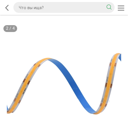
2
/
4