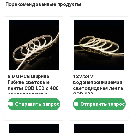
Порекомендованные продукты
8 мм PCB ширина
12V/24V
Гибкие световые
водонепроницаемая
ленты COB LED с 480
светодиодная лента
Дом
светодиодами и
COB 480
сертификацией CE
светодиодов / м
Отправить запрос
Отправить запрос
RoHS UL
Идеально подходит
для требовательных
Продукты
условий
Видео