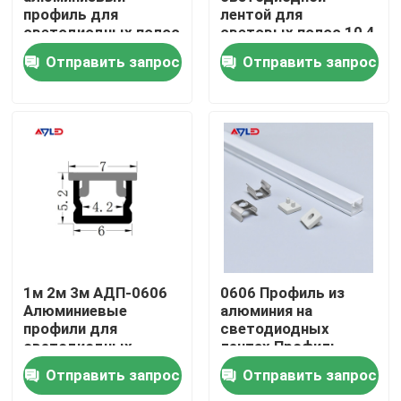
профиль для
лентой для
светодиодных полос
световых полос 10,4
мм
О нас
Отправить запрос
Отправить запрос
Путешествие фабрики
Проверка качества
Свяжитесь мы
Новости
1м 2м 3м АДП-0606
0606 Профиль из
Алюминиевые
алюминия на
профили для
светодиодных
Спросите цитату
светодиодных
лентах Профиль
световых лент
канала
Отправить запрос
Отправить запрос
светодиффузора
высокий cri привел прокладку
Канал экструзии для