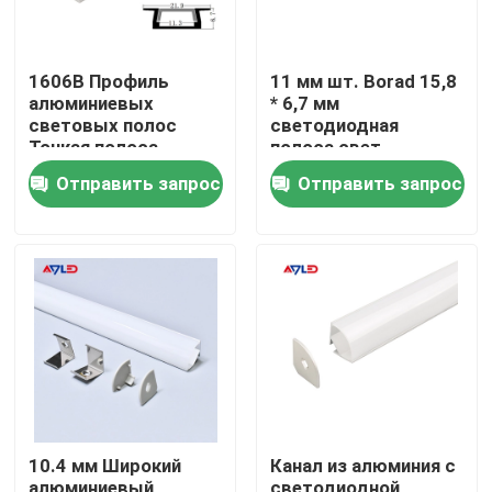
1606B Профиль
11 мм шт. Borad 15,8
алюминиевых
* 6,7 мм
световых полос
светодиодная
Тонкая полоса
полоса свет
Светлая точка
Алюминиевый
Отправить запрос
Отправить запрос
Профиль лестницы
профиль Легкая
Декоративная
установка
линейная
светодиодная
Алюминий
Дом
Продукты
10.4 мм Широкий
Канал из алюминия с
Видео
алюминиевый
светодиодной