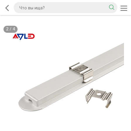
2
/
4