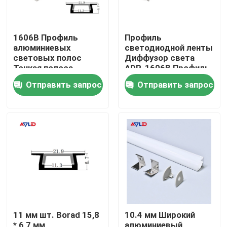
1606B Профиль
Профиль
алюминиевых
светодиодной ленты
световых полос
Диффузор света
Тонкая полоса
ADP-1606B Профиль
Светлая точка
из алюминия для
Отправить запрос
Отправить запрос
Профиль лестницы
светодиодной ленты
Декоративная
линейная
Дома
О Компании
11 мм шт. Borad 15,8
10.4 мм Широкий
Контакты
* 6,7 мм
алюминиевый