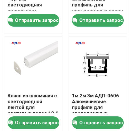
светодиодная
профиль для
полоса свет
светодиодных полос
Алюминиевый
Продукция
Отправить запрос
Отправить запрос
профиль Легкая
установка
светодиодная
Видео
Алюминий
высокий cri привел прокладку
УДАР привел прокладку
rgb привел прокладку
Канал из алюминия с
1м 2м 3м АДП-0606
светодиодной
Алюминиевые
лентой для
профили для
Одиночная прокладка СИД цвета
световых полос 10,4
светодиодных
мм
световых лент
Отправить запрос
Отправить запрос
Настраиваемая белая прокладка СИД