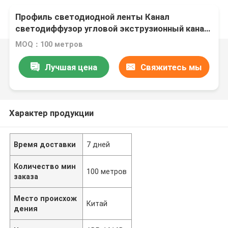
Профиль светодиодной ленты Канал
светодиффузор угловой экструзионный канал
Профиль светодиодного алюминия для
MOQ：100 метров
светодиодной ленты
Лучшая цена
Свяжитесь мы
Характер продукции
Время доставки
7 дней
Количество мин
100 метров
заказа
Место происхож
Китай
дения