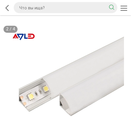
2
/
4