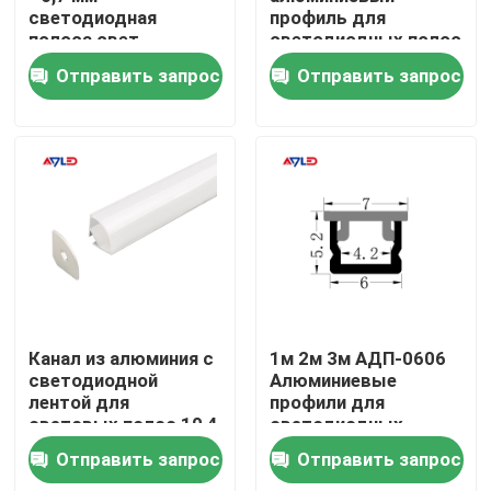
светодиодная
профиль для
полоса свет
светодиодных полос
Алюминиевый
Продукция
Отправить запрос
Отправить запрос
профиль Легкая
установка
светодиодная
Видео
Алюминий
высокий cri привел прокладку
УДАР привел прокладку
rgb привел прокладку
Канал из алюминия с
1м 2м 3м АДП-0606
светодиодной
Алюминиевые
лентой для
профили для
Одиночная прокладка СИД цвета
световых полос 10,4
светодиодных
мм
световых лент
Отправить запрос
Отправить запрос
Настраиваемая белая прокладка СИД