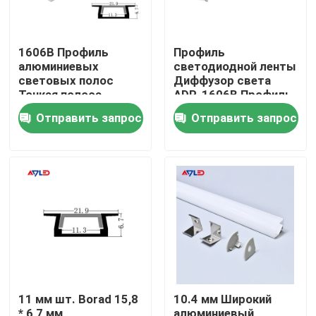
1606B Профиль
Профиль
алюминиевых
светодиодной ленты
световых полос
Диффузор света
Тонкая полоса
ADP-1606B Профиль
Светлая точка
из алюминия для
Отправить запрос
Отправить запрос
Профиль лестницы
светодиодной ленты
Декоративная
линейная
Дома
О Компании
11 мм шт. Borad 15,8
10.4 мм Широкий
Контакты
* 6,7 мм
алюминиевый