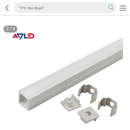
2
/
4