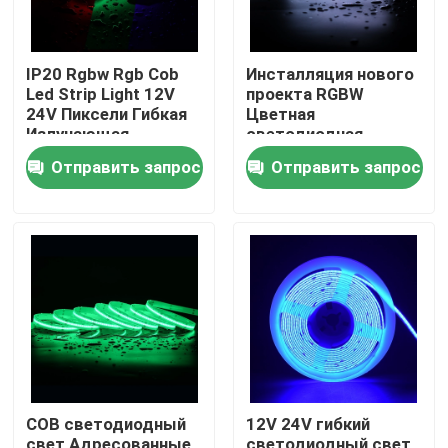
IP20 Rgbw Rgb Cob
Инсталляция нового
Led Strip Light 12V
проекта RGBW
24V Пиксели Гибкая
Цветная
Излучающая
светодиодная
Адресованная Cob
полоса света Cob
Отправить запрос
Отправить запрос
Led Strip
Magic Digital
Адресованная COB
светодиодная
полоса
Дома
О Компании
COB светодиодный
12V 24V гибкий
Контакты
свет Адресованные
светодиодный свет