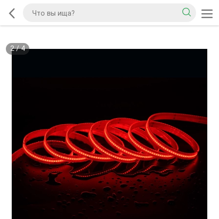
2
/
4