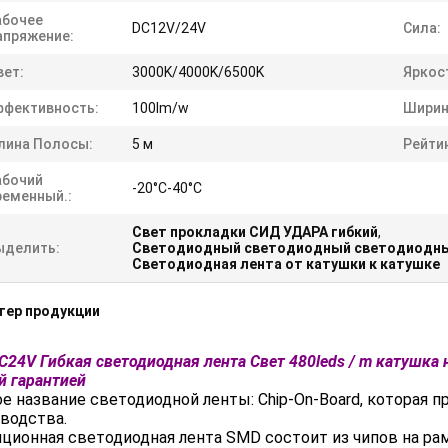
абочее
DC12V/24V
Сила:
апряжение:
вет:
3000K/4000K/6500K
Яркос
ффективность:
100lm/w
Ширин
лина Полосы:
5 м
Рейтин
абочий
-20°C-40°C
ременный.:
Свет прокладки СИД УДАРА гибкий
,
ыделить:
Светодиодный светодиодный светодиодн
Светодиодная лента от катушки к катушке
тер продукции
C24V Гибкая светодиодная лента Свет 480leds / m катушка 
й гарантией
е название светодиодной ленты: Chip-On-Board, которая 
водства.
ционная светодиодная лента SMD состоит из чипов на ра