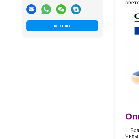
свето
контакт
Оп
1. Бо
Чипы 