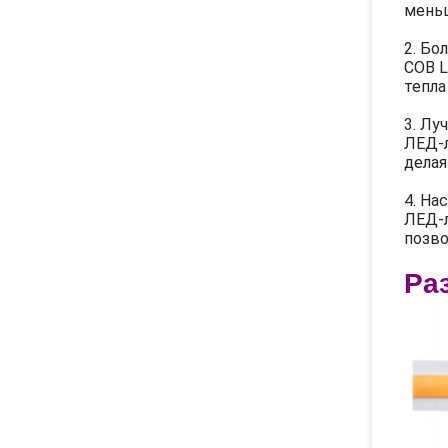
меньш
2. Бо
COB L
тепла
3. Лу
ЛЕД-л
делая
4. На
ЛЕД-л
позво
Ра