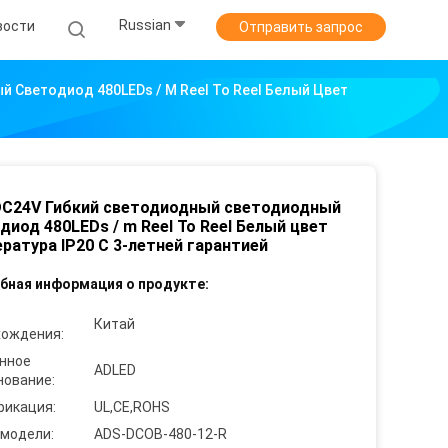
Russian
вости
Отправить запрос
 Светодиод 480LEDs / M Reel To Reel Белый Цвет
DC24V Гибкий светодиодный светодиодный
диод 480LEDs / m Reel To Reel Белый цвет
ратура IP20 С 3-летней гарантией
бная информация о продукте:
Китай
хождения:
нное
ADLED
нование:
фикация:
UL,CE,ROHS
 модели:
ADS-DCOB-480-12-R