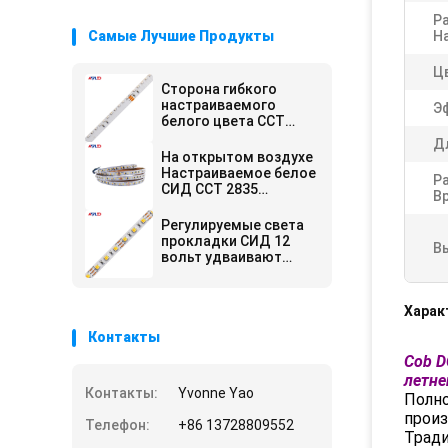
Р
Самые Лучшие Продукты
Н
Ц
Сторона гибкого
настраиваемого
Э
белого цвета CCT
света прокладки СИД
Д
изменяя испуская 315
На открытом воздухе
24V для лестниц
Настраиваемое белое
Р
СИД CCT 2835
В
Lumileds 120 светов
прокладки СИД
Регулируемые света
Addressable на метр
прокладки СИД 12
В
вольт удваивают
цвет 2 в 1 белом на
открытом воздухе
водоустойчивом 5050
Харак
SMD
Контакты
Cob D
летне
Контакты:
Yvonne Yao
Полно
произ
Телефон:
+86 13728809552
Тради