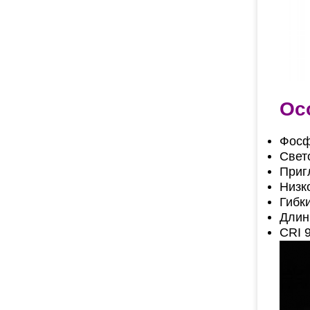
Ос
Фосф
Свет
Приг
Низк
Гибк
Длин
CRI 