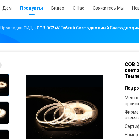
Дом
Продукты
Видео
О Нас
Свяжитесь Мы
Но
 Прокладка СИД
COB DC24V Гибкий Светодиодный Светодиодный
COB 
свето
Темпе
Подро
Место
проис
Фирме
наиме
Серти
Номер