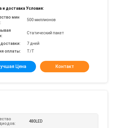
а и доставка Условия:
ество мин
500 миллионов
:
вывая
Статический пакет
и:
 доставки:
7 дней
ия оплаты:
T/T
учшая Цена
Контакт
ество
480LED
диодов: