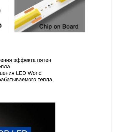
нения эффекта пятен
епла
шения LED World
рабатываемого тепла