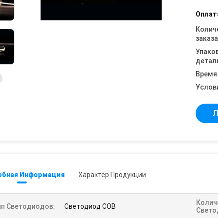
Оплат
Колич
заказа
Упако
детал
Время
Услов
Л
обная Информация
Характер Продукции
Колич
ип Светодиодов:
Светодиод COB
Свето