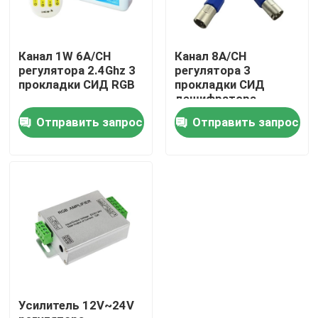
Продукция
Канал 1W 6A/CH
Канал 8A/CH
регулятора 2.4Ghz 3
регулятора 3
прокладки СИД RGB
прокладки СИД
Видео
дешифратора
DMX512
Отправить запрос
Отправить запрос
высокий cri привел прокладку
УДАР привел прокладку
rgb привел прокладку
Одиночная прокладка СИД цвета
Усилитель 12V~24V
Настраиваемая белая прокладка СИД