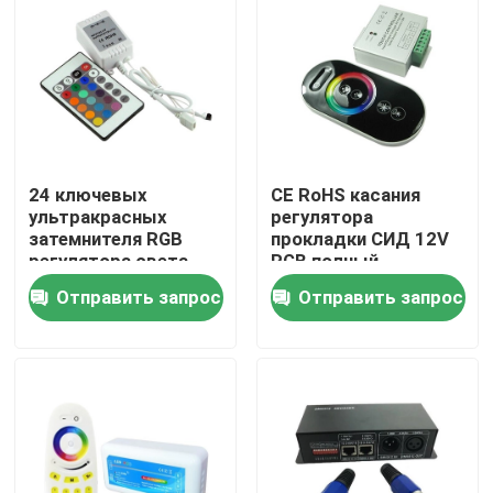
24 ключевых
CE RoHS касания
ультракрасных
регулятора
затемнителя RGB
прокладки СИД 12V
регулятора света
RGB полный
прокладки СИД
Отправить запрос
Отправить запрос
Дома
О Компании
Контакты