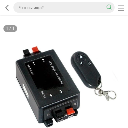
1
/
1